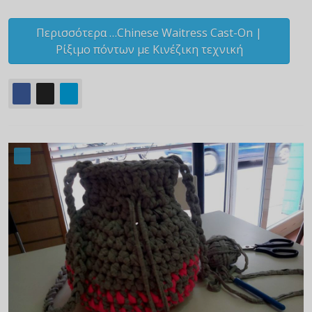
Περισσότερα …Chinese Waitress Cast-On |
Ρίξιμο πόντων με Κινέζικη τεχνική