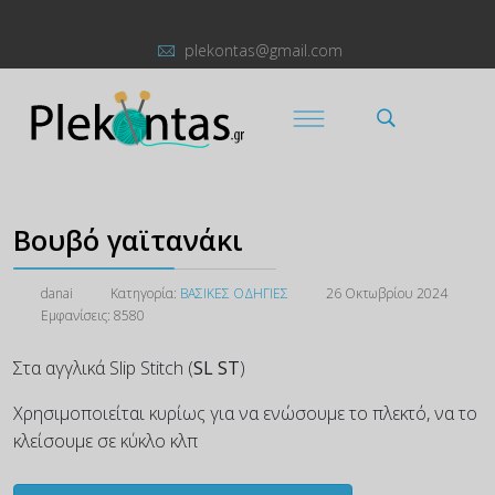
plekontas@gmail.com
Βουβό γαϊτανάκι
danai
Κατηγορία:
ΒΑΣΙΚΕΣ ΟΔΗΓΙΕΣ
26 Οκτωβρίου 2024
Εμφανίσεις: 8580
Στα αγγλικά Slip Stitch (
SL ST
)
Χρησιμοποιείται κυρίως για να ενώσουμε το πλεκτό, να το
κλείσουμε σε κύκλο κλπ