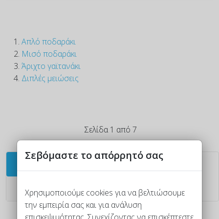
Απλό ποδαράκι
Μισό ποδαράκι
Άριχτο γαϊτανάκι
Διπλές μειώσεις
Σελίδα 1 από 7
Σεβόμαστε το απόρρητό σας
1
2
3
4
5
6
7
Χρησιμοποιούμε cookies για να βελτιώσουμε
την εμπειρία σας και για ανάλυση
Τέλος
επισκεψιμότητας. Συνεχίζοντας να επισκέπτεστε