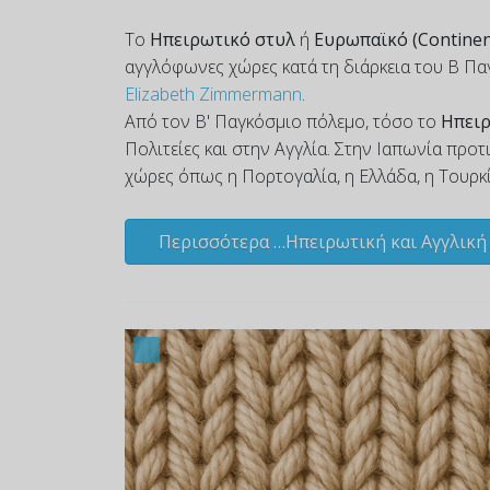
Το
Ηπειρωτικό στυλ
ή
Ευρωπαϊκό (Continen
αγγλόφωνες χώρες κατά τη διάρκεια του Β Πα
Elizabeth Zimmermann
.
Από τον Β' Παγκόσμιο πόλεμο, τόσο το
Ηπει
Πολιτείες και στην Αγγλία. Στην Ιαπωνία προ
χώρες όπως η Πορτογαλία, η Ελλάδα, η Τουρκ
Περισσότερα …Ηπειρωτική και Αγγλική