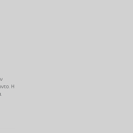
ην
όντο. Η
.