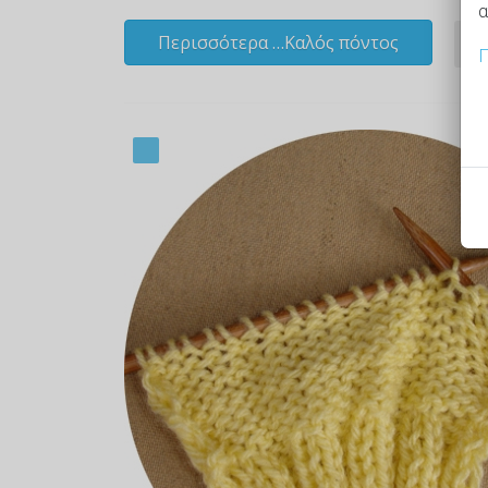
α
Περισσότερα …Καλός πόντος
Π