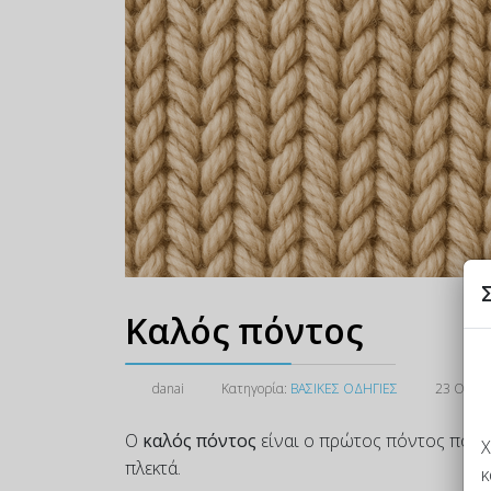
Καλός πόντος
danai
Κατηγορία:
ΒΑΣΙΚΕΣ ΟΔΗΓΙΕΣ
23 Οκτω
Ο
καλός πόντος
είναι ο πρώτος πόντος που 
Χ
πλεκτά.
κ