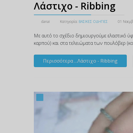
Λάστιχο - Ribbing
danai
Κατηγορία:
ΒΑΣΙΚΕΣ ΟΔΗΓΙΕΣ
01 Νοεμβ
Με αυτό το σχέδιο δημιουργούμε ελαστικό ύφα
καρπού) και στα τελειώματα των πουλόβερ (κ
Περισσότερα …Λάστιχο - Ribbing