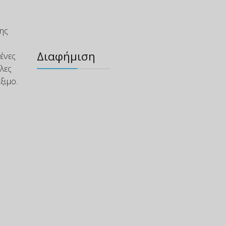
της
Διαφήμιση
ένες
λλες
ξιμο.