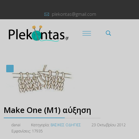
plekontas@gmail.com
Make One (M1) αύξηση
danai
Κατηγορία:
ΒΑΣΙΚΕΣ ΟΔΗΓΙΕΣ
23 Οκτωβρίου 2012
Εμφανίσεις: 17935