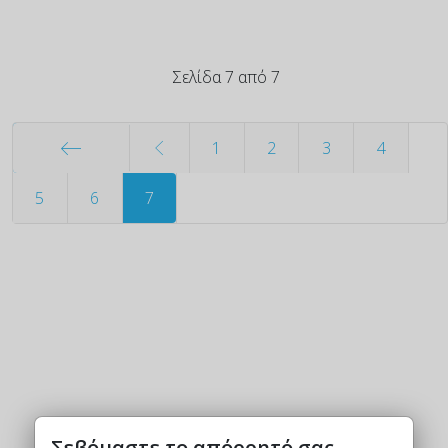
Σελίδα 7 από 7
1
2
3
4
Έναρξη
5
6
7
Σεβόμαστε το απόρρητό σας