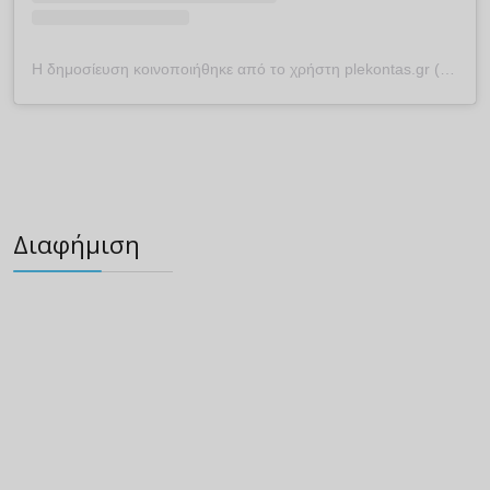
Η δημοσίευση κοινοποιήθηκε από το χρήστη plekontas.gr (@plekontas)
Διαφήμιση