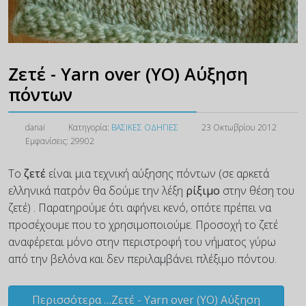
Ζετέ - Yarn over (YO) Αύξηση
πόντων
danai
Κατηγορία:
ΒΑΣΙΚΕΣ ΟΔΗΓΙΕΣ
23 Οκτωβρίου 2012
Εμφανίσεις: 29902
Το
ζετέ
είναι μια τεχνική αύξησης πόντων (σε αρκετά
ελληνικά πατρόν θα δούμε την λέξη
ρίξιμο
στην θέση του
ζετέ) . Παρατηρούμε ότι αφήνει κενό, οπότε πρέπει να
προσέχουμε που το χρησιμοποιούμε. Προσοχή το ζετέ
αναφέρεται μόνο στην περιστροφή του νήματος γύρω
από την βελόνα και δεν περιλαμβάνει πλέξιμο πόντου.
Περισσότερα …Ζετέ - Yarn over (YO) Αύξηση