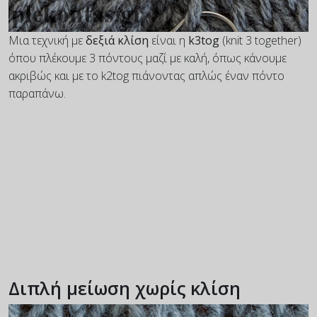
Μια τεχνική με
δεξιά κλίση
είναι η
k3tog
(knit 3 together)
όπου πλέκουμε 3 πόντους μαζί με καλή, όπως κάνουμε
ακριβώς και με το k2tog πιάνοντας απλώς έναν πόντο
παραπάνω.
Διπλή μείωση χωρίς κλίση