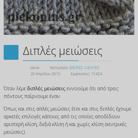
Διπλές μειώσεις
danai
Κατηγορία:
ΒΑΣΙΚΕΣ ΟΔΗΓΙΕΣ
20 Απριλίου 2015
Εμφανίσεις: 15424
Όταν λέμε
διπλές μειώσεις
εννοούμε ότι από τρεις
πόντους παίρνουμε έναν.
Όπως και στις απλές μειώσεις έτσι και στις διπλές έχουμε
αρκετές επιλογές κάποιες από τις οποίες αποδίδουν
αριστερή κλίση, δεξιά κλίση ή και χωρίς κλίση (κεντρικές
μειώσεις).