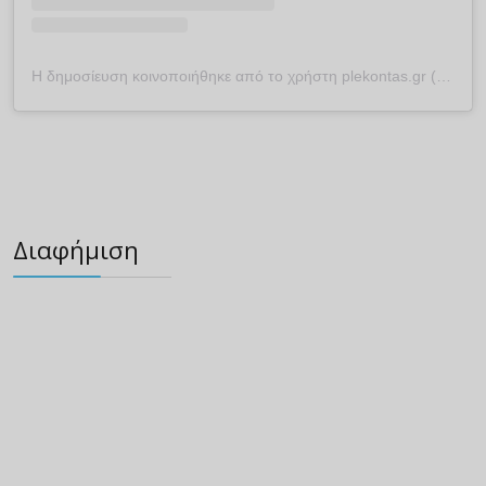
Η δημοσίευση κοινοποιήθηκε από το χρήστη plekontas.gr (@plekontas)
Διαφήμιση