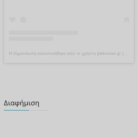
Η δημοσίευση κοινοποιήθηκε από το χρήστη plekontas.gr (@plekontas)
Διαφήμιση