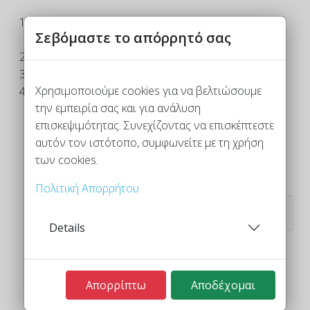
Μάρτιος - Εθνικός μήνας Χειροτεχνίας για την
Σεβόμαστε το απόρρητό σας
Αμερική
Η Μαρίνα της knowledge!
Barbara G. Walker
Χρησιμοποιούμε cookies για να βελτιώσουμε
Κυκλική vs Επίπεδη
την εμπειρία σας και για ανάλυση
επισκεψιμότητας. Συνεχίζοντας να επισκέπτεστε
αυτόν τον ιστότοπο, συμφωνείτε με τη χρήση
των cookies.
Σελίδα 1 από 4
Πολιτική Απορρήτου
1
2
3
4
Details
Τέλος
Απορρίπτω
Αποδέχομαι