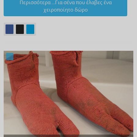
Περισσότερα …Για σένα που έλαβες ένα
χειροποίητο δώρο