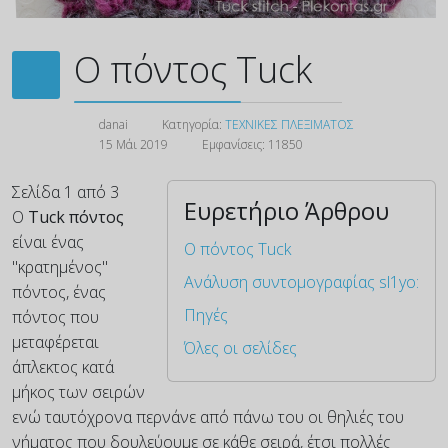
Ο πόντος Tuck
danai
Κατηγορία:
ΤΕΧΝΙΚΕΣ ΠΛΕΞΙΜΑΤΟΣ
15 Μάι 2019
Εμφανίσεις: 11850
Σελίδα 1 από 3
Ευρετήριο Άρθρου
Ο
Tuck πόντος
είναι ένας
Ο πόντος Tuck
"κρατημένος"
Ανάλυση συντομογραφίας sl1yo:
πόντος, ένας
Πηγές
πόντος που
μεταφέρεται
Όλες οι σελίδες
άπλεκτος κατά
μήκος των σειρών
ενώ ταυτόχρονα περνάνε από πάνω του οι θηλιές του
νήματος που δουλεύουμε σε κάθε σειρά, έτσι πολλές