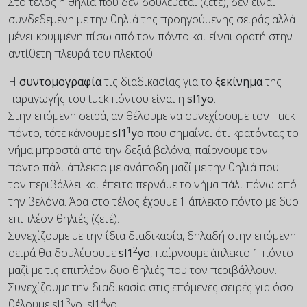
Στο τέλος η θηλιά που δεν δουλεύεται (ζετέ), δεν είναι
συνδεδεμένη με την θηλιά της προηγούμενης σειράς αλλά
μένει κρυμμένη πίσω από τον πόντο και είναι ορατή στην
αντίθετη πλευρά του πλεκτού.
Η
συντομογραφία
τις διαδικασίας για το
ξεκίνημα
της
παραγωγής του tuck πόντου είναι η
sl1yo
.
Στην επόμενη σειρά, αν θέλουμε να συνεχίσουμε τον Tuck
1
πόντο, τότε κάνουμε
sl1
yo
που σημαίνει ότι κρατόντας το
νήμα μπροστά από την δεξιά βελόνα, παίρνουμε τον
πόντο πάλι άπλεκτο με ανάποδη μαζί με την θηλιά που
τον περιβάλλει και έπειτα περνάμε το νήμα πάλι πάνω από
την βελόνα. Άρα στο τέλος έχουμε 1 άπλεκτο πόντο με δυο
επιπλέον θηλιές (ζετέ).
Συνεχίζουμε με την ίδια διαδικασία, δηλαδή στην επόμενη
2
σειρά θα δουλέψουμε
sl1
yo
, παίρνουμε άπλεκτο 1 πόντο
μαζί με τις επιπλέον δυο θηλιές που τον περιβάλλουν.
Συνεχίζουμε την διαδικασία στις επόμενες σειρές για όσο
3
4
θέλουμε sl1
yo, sl1
yo...