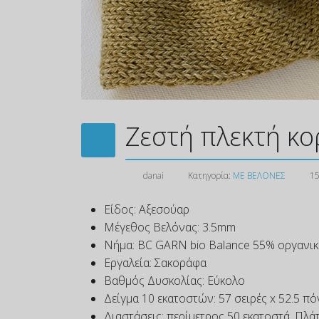
Ζεστή πλεκτή κο
danai
Κατηγορία:
ΜΕ ΒΕΛΟΝΕΣ
15
Είδος:
Αξεσούαρ
Μέγεθος Βελόνας:
3.5mm
Νήμα:
BC GARN bio Balance 55% οργανικ
Εργαλεία:
Σακοράφα
Βαθμός Δυσκολίας:
Εύκολο
Δείγμα 10 εκατοστών:
57 σειρές x 52.5 π
Διαστάσεις:
περίμετρος 50 εκατοστά. Πλά