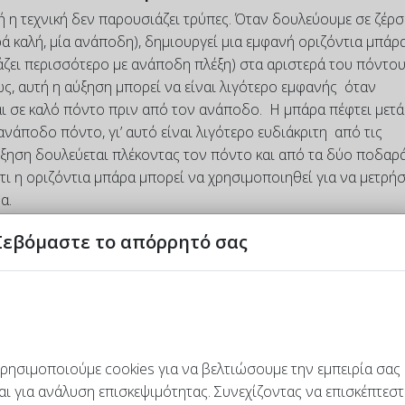
ή η τεχνική δεν παρουσιάζει τρύπες. Όταν δουλεύουμε σε ζέρσε
ρά καλή, μία ανάποδη), δημιουργεί μια εμφανή οριζόντια μπάρ
άζει περισσότερο με ανάποδη πλέξη) στα αριστερά του πόντου
ς, αυτή η αύξηση μπορεί να είναι λιγότερο εμφανής όταν
αι σε καλό πόντο πριν από τον ανάποδο. Η μπάρα πέφτει μετά
νάποδο πόντο, γι’ αυτό είναι λιγότερο ευδιάκριτη από τις
ύξηση δουλεύεται πλέκοντας τον πόντο και από τα δύο ποδαρ
ι ότι η οριζόντια μπάρα μπορεί να χρησιμοποιηθεί για να μετρή
α.
ορφώσετε τα μανίκια. Μην τη χρησιμοποιείται σε πολύχρωμα π
Σεβόμαστε το απόρρητό σας
όρατες Αυξήσεις
ρησιμοποιούμε cookies για να βελτιώσουμε την εμπειρία σας
ke 1 (m1l ή m1r)
: Δουλεύεται στο νήμα μεταξύ δύο πόντων.
αι για ανάλυση επισκεψιμότητας. Συνεχίζοντας να επισκέπτεστ
κώνουμε με την αριστερή βελόνα το νήμα που υπάρχει μεταξύ