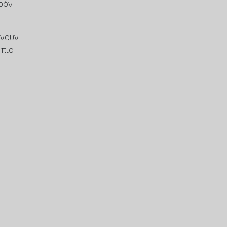
τρόν
ίνουν
 πιο