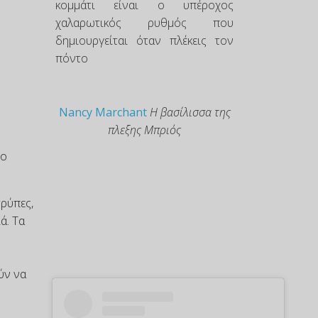
κομμάτι είναι ο υπέροχος
χαλαρωτικός ρυθμός που
δημιουργείται όταν πλέκεις τον
πόντο
Nancy Marchant
Η βασίλισσα της
πλεξης Μπριός
το
τρύπες,
ά. Τα
ύν να