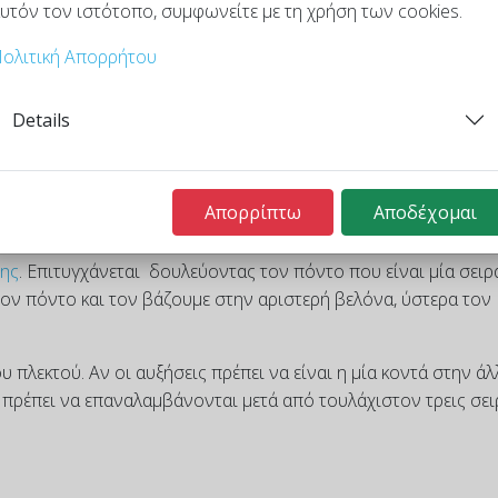
υτόν τον ιστότοπο, συμφωνείτε με τη χρήση των cookies.
ο πόντων και μετά το πλέκουμε με τέτοιο τρόπο ώστε να μην
μιουργηθούν τρύπες.
ολιτική Απορρήτου
ντι, μεταξύ του αντίχειρα και των υπόλοιπων δακτύλων, ή σε
Details
ύμε ως "1 προσθήκη καλή στριφτά ή 1 προσθήκη ανάποδη στρι
ight, η πρώτη έχει αριστερή κλίση και δουλεύεται συνήθως στο 
ται στο αριστερό άκρο, λεπτομέρειες για την εκτέλεση της βρίσ
Απορρίπτω
Αποδέχομαι
σης
. Επιτυγχάνεται δουλεύοντας τον πόντο που είναι μία σειρ
ν πόντο και τον βάζουμε στην αριστερή βελόνα, ύστερα τον
υ πλεκτού. Αν οι αυξήσεις πρέπει να είναι η μία κοντά στην άλ
 πρέπει να επαναλαμβάνονται μετά από τουλάχιστον τρεις σει