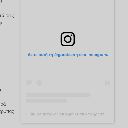
τε
πτώσεις
ης
Δείτε αυτή τη δημοσίευση στο Instagram.
α
ορά
 τρύπας
Η δημοσίευση κοινοποιήθηκε από το χρήστη plekontas.gr (@plekontas)