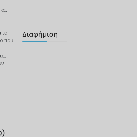
α
και
α το
Διαφήμιση
το που
ται
ον
b)