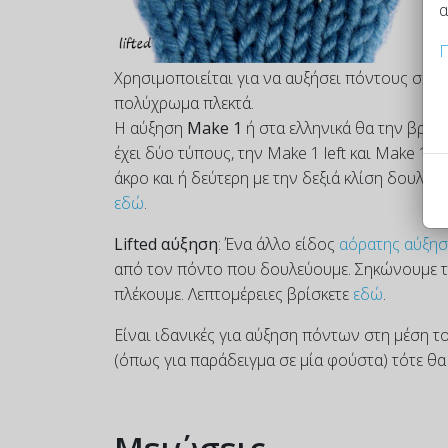
α
δύ
δη
Π
Χρησιμοποιείται για να αυξήσει πόντους σε γά
πολύχρωμα πλεκτά.
Η αύξηση
Make 1
ή στα ελληνικά θα την βρο
έχει δύο τύπους, την Make 1 left και Make 1 r
άκρο και ή δεύτερη με την δεξιά κλίση δουλεύε
εδώ
.
Lifted αύξηση
: Ένα άλλο είδος
αόρατης αύξη
από τον πόντο που δουλεύουμε. Σηκώνουμε το
πλέκουμε. Λεπτομέρειες βρίσκετε
εδώ
.
Είναι ιδανικές για αύξηση πόντων στη μέση το
(όπως για παράδειγμα σε μία φούστα) τότε θα