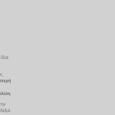
 ίδια
υς
στερή
κλίση
.
την
δεξιά