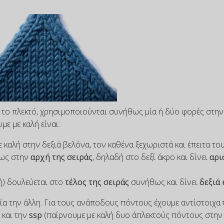
 το πλεκτό, χρησιμοποιούνται συνήθως μία ή δύο φορές στην
με με καλή είναι:
 καλή στην δεξιά βελόνα, τον καθένα ξεχωριστά και έπειτα το
θως στην
αρχή της σειράς
, δηλαδή στο δεξί άκρο και δίνει
αρι
ή) δουλεύεται στο
τέλος της σειράς
συνήθως και δίνει
δεξιά 
μία την άλλη. Για τους ανάποδους πόντους έχουμε αντίστοιχα 
 και την
ssp
(παίρνουμε με καλή δυο άπλεκτούς πόντους στην 