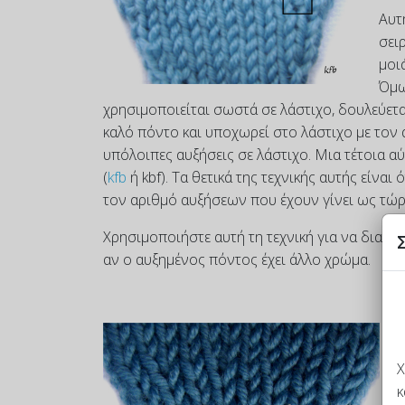
Αυτ
σει
μοι
Όμω
χρησιμοποιείται σωστά σε λάστιχο, δουλεύετ
καλό πόντο και υποχωρεί στο λάστιχο με τον α
υπόλοιπες αυξήσεις σε λάστιχο. Μια τέτοια α
(
kfb
ή kbf). Τα θετικά της τεχνικής αυτής είνα
τον αριθμό αυξήσεων που έχουν γίνει ως τώρ
Χρησιμοποιήστε αυτή τη τεχνική για να διαμ
αν ο αυξημένος πόντος έχει άλλο χρώμα.
Α
Χ
Ma
κ
Ση