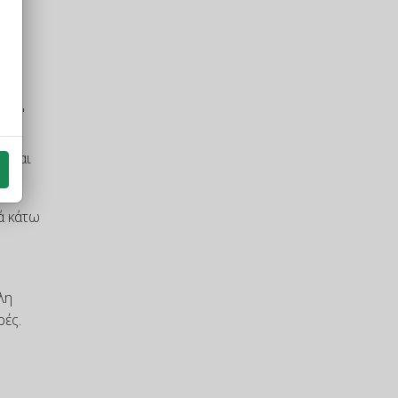
φτή"
δεξί
κεται
ά κάτω
λη
ρές.