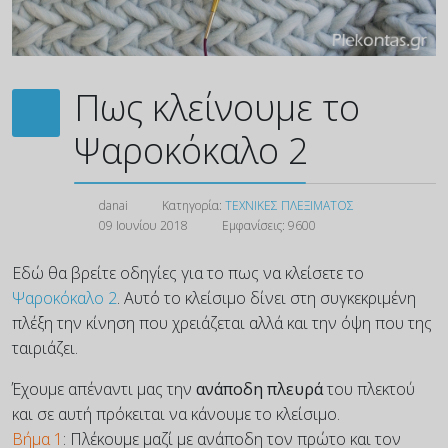
Πως κλείνουμε το
Ψαροκόκαλο 2
danai
Κατηγορία:
ΤΕΧΝΙΚΕΣ ΠΛΕΞΙΜΑΤΟΣ
09 Ιουνίου 2018
Εμφανίσεις: 9600
Εδώ θα βρείτε οδηγίες για το πως να κλείσετε το
Ψαροκόκαλο 2
. Αυτό το κλείσιμο δίνει στη συγκεκριμένη
πλέξη την κίνηση που χρειάζεται αλλά και την όψη που της
ταιριάζει.
Έχουμε απέναντι μας την
ανάποδη πλευρά
του πλεκτού
και σε αυτή πρόκειται να κάνουμε το κλείσιμο.
Βήμα 1
: Πλέκουμε μαζί με ανάποδη τον πρώτο και τον