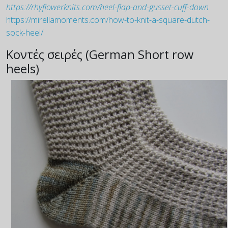
https://rhyflowerknits.com/heel-flap-and-gusset-cuff-down
https://mirellamoments.com/how-to-knit-a-square-dutch-
sock-heel/
Κοντές σειρές (German Short row
heels)