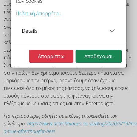
των cookies.
ύψος της φτέρνας χρησιμοποιούμε ένα δεύτερο νήμα και
πλέκουμε τους μισούς πόντους του γύρου έπειτα
Πολιτική Απορρήτου
συνεχίζουμε τον γύρο με το κανονικό νήμα. Όταν
ολοκληρώσουμε την κάλτσα, τραβάμε το δεύτερο νήμα
Details
ώστε να ξηλωθούν οι πόντοι και τους περνάμε σε
καλτσοβελόνες. Τους δουλεύουμε κυκλικά και κάνουμε 4
μειώσεις στα πλαϊνά της πτέρνας, μέχρι να μείνουν λίγοι
Απορρίπτω
Αποδέχομαι
πόντοι που τους κλείνουμε με
kitchener stitch
συνήθως. Η
διαφορά της Afterthought από την Forethought είναι ότι
στην πρώτη δεν χρησιμοποιούμε δεύτερο νήμα για να
μαρκάρουμε την φτέρνα, φροντίζουμε όταν έχουμε
τελειώσει όλο το μήκος της κάλτσας, να ξηλώσουμε τους
μισούς πόντους στο ύψος της φτέρνας και να την
πλέξουμε με μειώσεις όπως και στην Forethought.
Για περισσότερες οδηγίες με εικόνες επισκεφθείτε τον
σύνδεσμο:
https://www.actechniques.co.uk/blog/2020/5/19/inse
a-true-afterthought-heel