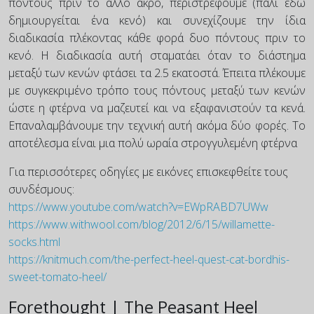
πόντους πριν το άλλο άκρο, περιστρέφουμε (πάλι εδώ
δημιουργείται ένα κενό) και συνεχίζουμε την ίδια
διαδικασία πλέκοντας κάθε φορά δυο πόντους πριν το
κενό. Η διαδικασία αυτή σταματάει όταν το διάστημα
μεταξύ των κενών φτάσει τα 2.5 εκατοστά. Έπειτα πλέκουμε
με συγκεκριμένο τρόπο τους πόντους μεταξύ των κενών
ώστε η φτέρνα να μαζευτεί και να εξαφανιστούν τα κενά.
Επαναλαμβάνουμε την τεχνική αυτή ακόμα δύο φορές. Το
αποτέλεσμα είναι μια πολύ ωραία στρογγυλεμένη φτέρνα
Για περισσότερες οδηγίες με εικόνες επισκεφθείτε τους
συνδέσμους:
https://www.youtube.com/watch?v=EWpRABD7UWw
https://www.withwool.com/blog/2012/6/15/willamette-
socks.html
https://knitmuch.com/the-perfect-heel-quest-cat-bordhis-
sweet-tomato-heel/
Forethought | The Peasant Heel