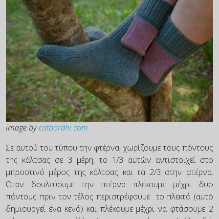
image by
catbordhi.com
Σε αυτού του τύπου την φτέρνα, χωρίζουμε τους πόντους
της κάλτσας σε 3 μέρη, το 1/3 αυτών αντιστοιχεί στο
μπροστινό μέρος της κάλτσας και τα 2/3 στην φτέρνα.
Όταν δουλεύουμε την πτέρνα πλέκουμε μέχρι δυο
πόντους πριν τον τέλος περιστρέφουμε το πλεκτό (αυτό
δημιουργεί ένα κενό) και πλέκουμε μέχρι να φτάσουμε 2