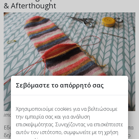
& Afterthought
Σεβόμαστε το απόρρητό σας
Χρησιμοποιούμε cookies για να βελτιώσουμε
image by
actechniques.co.uk
την εμπειρία σας και για ανάλυση
επισκεψιμότητας. Συνεχίζοντας να επισκέπτεστε
Εδώ πλέκουμε την κάλτσα ως το τέλος της, από την γάμπα
αυτόν τον ιστότοπο, συμφωνείτε με τη χρήση
δηλαδή μέχρι και τα δάχτυλα ή και αντίστροφα όμως στο