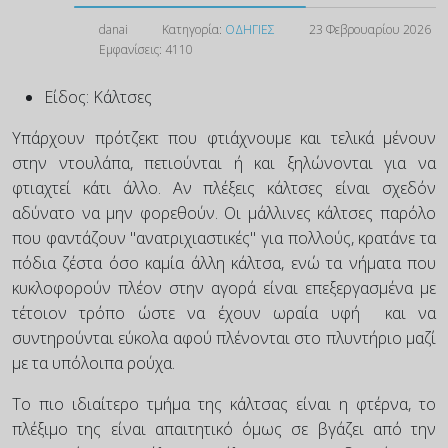
danai
Κατηγορία:
ΟΔΗΓΙΕΣ
23 Φεβρουαρίου 2026
Εμφανίσεις: 4110
Είδος:
Κάλτσες
Υπάρχουν πρότζεκτ που φτιάχνουμε και τελικά μένουν
στην ντουλάπα, πετιούνται ή και ξηλώνονται για να
φτιαχτεί κάτι άλλο. Αν πλέξεις κάλτσες είναι σχεδόν
αδύνατο να μην φορεθούν. Οι μάλλινες κάλτσες παρόλο
που φαντάζουν "ανατριχιαστικές" για πολλούς, κρατάνε τα
πόδια ζέστα όσο καμία άλλη κάλτσα, ενώ τα νήματα που
κυκλοφορούν πλέον στην αγορά είναι επεξεργασμένα με
τέτοιον τρόπο ώστε να έχουν ωραία υφή και να
συντηρούνται εύκολα αφού πλένονται στο πλυντήριο μαζί
με τα υπόλοιπα ρούχα.
Το πιο ιδιαίτερο τμήμα της κάλτσας είναι η φτέρνα, το
πλέξιμο της είναι απαιτητικό όμως σε βγάζει από την