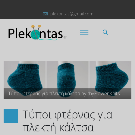
plekontas@gmail.com
Τύποι φτέρνας για πλεκτή κάλτσα by rhyFlower Knits
Τύποι φτέρνας για
πλεκτή κάλτσα