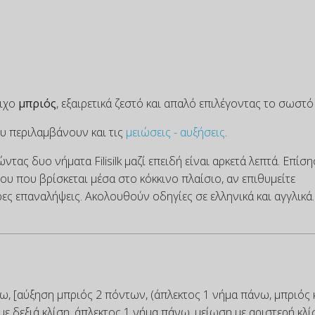
τιχο
μπριός
, εξαιρετικά ζεστό και απαλό επιλέγοντας το σωστό
υ περιλαμβάνουν και τις
μειώσεις - αυξήσεις
.
τας δυο νήματα Filisilk μαζί επειδή είναι αρκετά λεπτά. Επίση
υ που βρίσκεται μέσα στο κόκκινο πλαίσιο, αν επιθυμείτε
ς επαναλήψεις. Ακολουθούν οδηγίες σε ελληνικά και αγγλικά.
νω, [αύξηση μπριός 2 πόντων, (άπλεκτος 1 νήμα πάνω, μπριός 
με δεξιά κλίση, άπλεκτος 1 νήμα πάνω, μείωση με αριστερή κλί