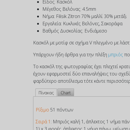
Είδος:
Κασκόλ
Μέγεθος Βελόνας:
4.5mm
Νήμα:
Filisik Zitron 70% μαλλί 30% μετάξι
Εργαλεία:
Κυκλικές Βελόνες, Σακοράφα
Βαθμός Δυσκολίας:
Ενδιάμεσο
Κασκόλ με μοτίφ σε σχήμα V πλεγμένο με λάσ
Υπάρχουν ήδη άρθρα για την πλέξη
μπριός
πο
Το κασκόλ της φωτογραφίας έχει πλεχτεί κρατών
έχουν εφαρμοστεί δύο επαναλήψεις του σχεδίο
φαρδύτερο αποτέλεσμα τότε κάντε περισσότερε
Πίνακας
Chart
Ρίξιμο
51 πόντων
Σειρά 1
: Μπριός καλή 1, άπλεκτος 1 νήμα πά
1) x 3 φορές, άπλεκτος 1 νήμα πάνω, μείωση 