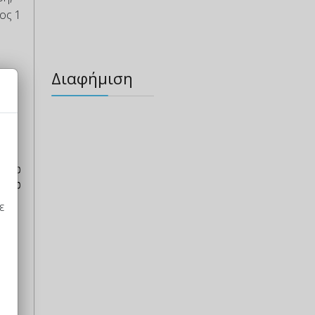
ος 1
Διαφήμιση
ρές,
ε