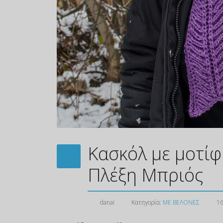
Κασκόλ με μοτίφ
Πλέξη Μπριός
danai
Κατηγορία:
ΜΕ ΒΕΛΟΝΕΣ
16