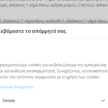
φορές, άπλεκτος 1 νήμα πάνω, αύξηση μπριός 2 πόντων, άπλεκτ
1, [άπλεκτος 1 νήμα πάνω, ανάποδη 1, (άπλεκτος 1 νήμα πάνω,
άνω, ανάποδη 1, άπλεκτος 1 νήμα πάνω, μπριός καλή 1] x 2 φο
Σεβόμαστε το απόρρητό σας
ρησιμοποιούμε cookies για να βελτιώσουμε την εμπειρία σας
αι για ανάλυση επισκεψιμότητας. Συνεχίζοντας να επισκέπτεστ
υτόν τον ιστότοπο, συμφωνείτε με τη χρήση των cookies.
ολιτική Απορρήτου
Details