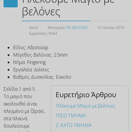
βελόνες
danai
Κατηγορία:
ΜΕ ΒΕΛΟΝΕΣ
01 Ιουνίου 2019
Εμφανίσεις: 9064
Είδος:
Αξεσούαρ
Μέγεθος Βελόνας:
2.5mm
Νήμα:
Fingering
Εργαλεία:
Δείκτες
Βαθμός Δυσκολίας:
Εύκολο
Σελίδα 1 από 5
Ευρετήριο Άρθρου
Το μαγιό που
ακολουθεί είναι
Πλέκουμε Μαγιό με βελόνες
πλεγμένο με ζέρσεϊ,
ΠΙΣΩ ΤΜΗΜΑ
στα πλαϊνά
2. ΚΑΤΩ ΤΜΗΜΑ
δουλεύουμε