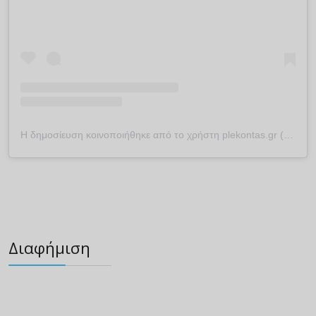
Η δημοσίευση κοινοποιήθηκε από το χρήστη plekontas.gr (@plekontas)
Διαφήμιση