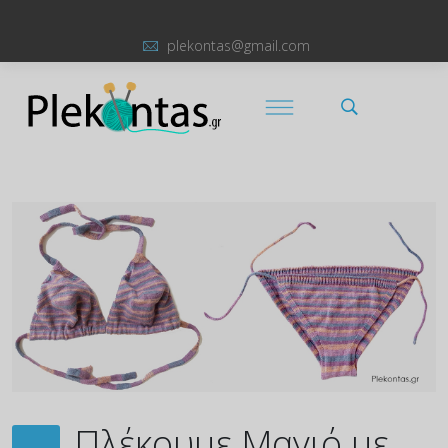
plekontas@gmail.com
Πλέκουμε Μαγιό με